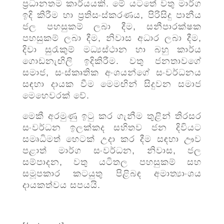
ප්‍රධානතම කාර්යයකි. මේ යටතේ වතු මාර්ග
ඉදි කිරීම හා ප්‍රතිසංස්කරණය, පිරිසිදු පානීය
ජල පහසුකම් ලබා දීම, සනීපාරක්ෂක
පහසුකම් ලබා දීම, නිවාස අධාර ලබා දීම,
දිවා සුරැකුම් මධ්‍යස්ථාන හා බහු කාර්ය
ගොඩනැඟිලි ඉදිකිරීම. වතු ජනතාවගේ
සමාජ, සංස්කෘතික අංශයන්ගේ සංවර්ධනය
සඳහා දායක වීම මෙමඟින් සිදුවන සමාජ
මෙහෙවරක් වේ.
මෙකී අරමුණු ඉටු කර ගැනීම තුළින් තිරසර
සංවර්ධන ඉලක්කද සහිතව ජන දිවියට
සමෘධිමත් හෙටක් උදා කර දීම සඳහා ඌව
පළාත් මාර්ග සංවර්ධන, නිවාස, ජල
සම්පාදන, වතු යටිතල පහසුකම් සහ
සමූපකාර කටයුතු පිළිබඳ අමාත්‍යාංශය
දායකත්වය සපයයි.