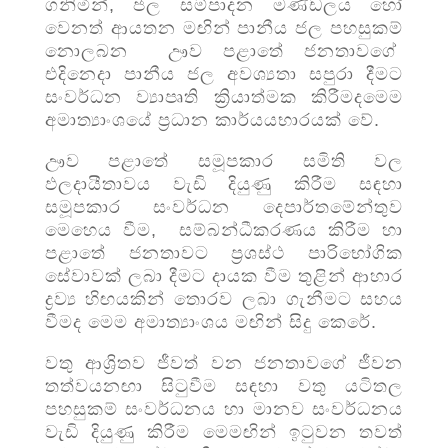
ගනිමින්, ජල සම්පාදන මණ්ඩලය හෝ
වෙනත් ආයතන මඟින් පානීය ජල පහසුකම්
නොලබන ඌව පළාතේ ජනතාවගේ
එදිනෙදා පානීය ජල අවශ්‍යතා සපුරා දීමට
සංවර්ධන ව්‍යාපෘති ක්‍රියාත්මක කිරීමදමෙම
අමාත්‍යාංශයේ ප්‍රධාන කාර්යයභාරයක් වේ.
ඌව පළාතේ සමූපකාර සමිති වල
ඵලදායීතාවය වැඩි දියුණු කිරීම සඳහා
සමූපකාර සංවර්ධන දෙපාර්තමේන්තුව
මෙහෙය වීම, සම්බන්ධීකරණය කිරීම හා
පළාතේ ජනතාවට ප්‍රශස්ථ පාරිභෝගික
සේවාවක් ලබා දීමට දායක වීම තුළින් ආහාර
ද්‍රව්‍ය හිඟයකින් තොරව ලබා ගැනීමට සහය
වීමද මෙම අමාත්‍යාංශය මඟින් සිදු කෙරේ.
වතු ආශ්‍රිතව ජීවත් වන ජනතාවගේ ජීවන
තත්වයනඟා සිටුවීම සඳහා වතු යටිතල
පහසුකම් සංවර්ධනය හා මානව සංවර්ධනය
වැඩි දියුණු කිරීම මෙමඟින් ඉටුවන තවත්