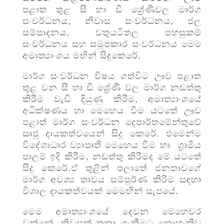
පළාත තුළ සී හා ඩී ශ්‍රේණිවල මාර්ග
සංවර්ධනය, නිවාස සංවර්ධනය, ජල
සම්පාදනය, වතුයටිතල පහසුකම්
සංවර්ධනය සහ සමූපකාර සංවර්ධනය මෙම
අමාත්‍යාංශය මඟින් සිදුකෙරේ.
මාර්ග සංවර්ධන විෂය ගත්විට ඌව පළාත
තුළ වන සී හා ඩී ශ්‍රේණි වල මාර්ග නඩත්තු
කිරීම වැඩි දියුණු කිරීම, අමාත්‍යාංශයේ
අධික්ෂණය හා මෙහෙය වීම යටතේ ඌව
පළාත් මාර්ග සංවර්ධන දෙපාර්තමේන්තුවේ
සෘජු දායකත්වයෙන් සිදු කෙරේ. එමෙන්ම
විදේශාධාර ව්‍යාපෘති මෙහෙය වීම හා ග්‍රාමීය
පාලම් ඉදි කිරීම, නඩත්තු කිරීමද මේ යටතේ
සිදු කෙරේ.ඒ තුළින් පලාතේ ජනතාවගේ
මාර්ග අවශ්‍ය තාවය සම්පූර්ණ කිරිම සඳහා
විශාල දායකත්වයක් මෙමඟින් සැපයේ.
මෙම අමාත්‍යාංශයේ දෙවන මෙහෙවර
වන්නේ, නිවසක් තනා ගැනීමට නොහැකිව