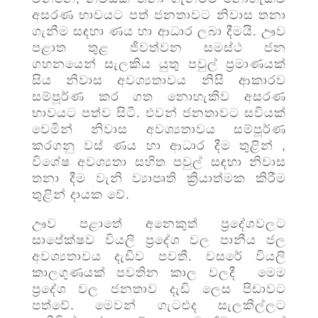
අසරණ භාවයට පත් ජනතාවට නිවාස තනා
ගැනීම සඳහා ණය හා ආධාර ලබා දීමයි. ඌව
පළාත තුළ ජීවත්වන සමස්ථ ජන
ගහනයෙන් සැලකිය යුතු පවුල් ප්‍රමාණයක්
සිය නිවාස අවශ්‍යතාවය නිසි ආකාරව
සම්පූර්ණ කර ගත නොහැකිව අසරණ
භාවයට පත්ව සිටී. එවන් ජනතාවට සවියක්
වෙමින් නිවාස අවශ්‍යතාවය සම්පූර්ණ
කරගනු වස් ණය හා ආධාර දීම තුළින් ,
විශේෂ අවශ්‍යතා සහිත පවුල් සඳහා නිවාස
තනා දීම වැනි ව්‍යාපෘති ක්‍රියාත්මක කිරීම
තුළින් දායක වේ.
ඌව පළාතේ අනෙකුත් ප්‍රදේශවලට
සාපේක්ෂව වියලි ප්‍රදේශ වල පානීය ජල
අවශ්‍යතාවය දැඩිව පවතී. වසරේ වියලි
කාලගුණයක් පවතින කාල වලදී මෙම
ප්‍රදේශ වල ජනතාව දැඩි ලෙස පිඩාවට
පත්වේ. මෙවන් ගැටළුද සැලකිල්ලට