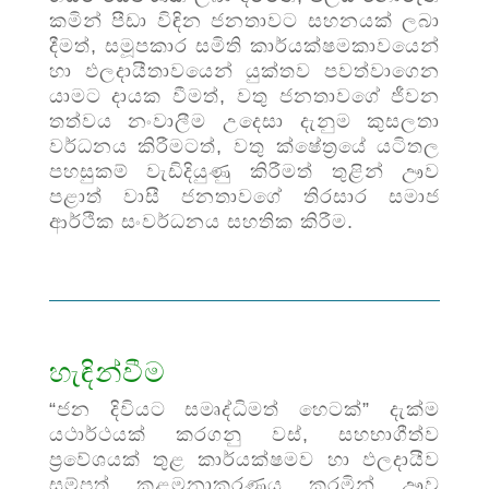
කමින් පීඩා විඳින ජනතාවට සහනයක් ලබා
දීමත්, සමූපකාර සමිති කාර්යක්ෂමකාවයෙන්
හා ඵලදායීතාවයෙන් යුක්තව පවත්වාගෙන
යාමට දායක වීමත්, වතු ජනතාවගේ ජීවන
තත්වය නංවාලීම උදෙසා දැනුම කුසලතා
වර්ධනය කිරීමටත්, වතු ක්ෂේත්‍රයේ යටිතල
පහසුකම් වැඩිදියුණු කිරීමත් තුළින් ඌව
පළාත් වාසී ජනතාවගේ තිරසාර සමාජ
ආර්ථික සංවර්ධනය සහතික කිරීම.
හැඳින්වීම
“ජන දිවියට සමෘද්ධිමත් හෙටක්” දැක්ම
යථාර්ථයක් කරගනු වස්, සහභාගීත්ව
ප්‍රවේශයක් තුළ කාර්යක්ෂමව හා ඵලදායීව
සම්පත් කළමනාකරණය කරමින් ඌව