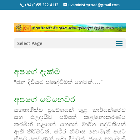
+94 (0)55 222 4113
uvaministryroad@gmail.com
Select Page
අපගේ දැක්ම
“ජන දිවියට සමෘද්ධිමත් හෙටක්….”
අපගේ මෙහෙවර
සහභාගීත්ව ප්‍රවේශයක් තුළ කාර්යක්ෂමව
සහ ඵලදායීව සම්පත් කළමනාකරණය
කරමින් පළාතේ යහපත් මාර්ග පද්ධතියක්
ඇති කිරීමටත්, ස්ථිර නිවාස නොමැති අයට
හිසට සෙවණක් ලබා දීමටත්, ජලය නොමැති